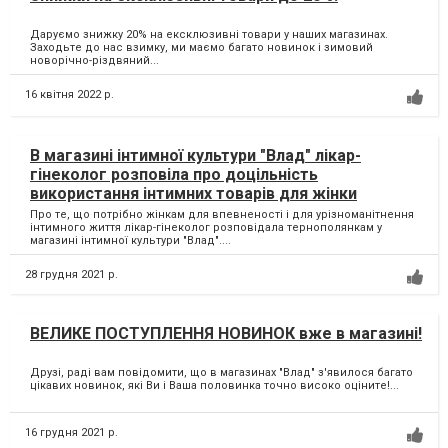
Даруємо знижку 20% на ексклюзивні товари у наших магазинах.
Заходьте до нас взимку, ми маємо багато новинок і зимовий
новорічно-різдвяний...
16 квітня 2022 р.
В магазині інтимної культури "Влад" лікар-
гінеколог розповіла про доцільність
використання інтимних товарів для жінки
Про те, що потрібно жінкам для впевненості і для урізноманітнення
інтимного життя лікар-гінеколог розповідала тернополянкам у
магазині інтимної культури "Влад"....
28 грудня 2021 р.
ВЕЛИКЕ ПОСТУПЛЕННЯ НОВИНОК вже в магазині!
Друзі, раді вам повідомити, що в магазинах "Влад" з'явилося багато
цікавих новинок, які Ви і Ваша половинка точно високо оціните!...
16 грудня 2021 р.