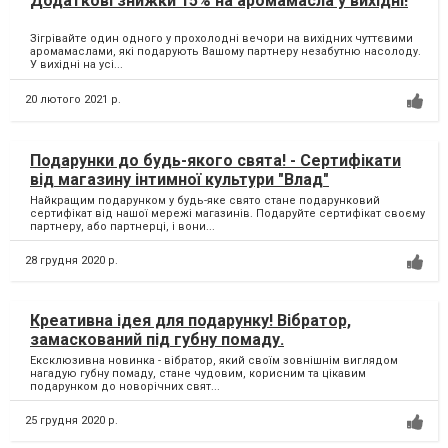
Додаткові знижки 15% на аромамасла у вихідні!
Зігрівайте один одного у прохолодні вечори на вихідних чуттєвими
аромамаслами, які подарують Вашому партнеру незабутню насолоду.
У вихідні на усі...
20 лютого 2021 р.
Подарунки до будь-якого свята! - Сертифікати
від магазину інтимної культури "Влад"
Найкращим подарунком у будь-яке свято стане подарунковий
сертифікат від нашої мережі магазинів. Подаруйте сертифікат своєму
партнеру, або партнерці, і вони...
28 грудня 2020 р.
Креативна ідея для подарунку! Вібратор,
замаскований під губну помаду.
Ексклюзивна новинка - вібратор, який своїм зовнішнім виглядом
нагадую губну помаду, стане чудовим, корисним та цікавим
подарунком до новорічних свят...
25 грудня 2020 р.