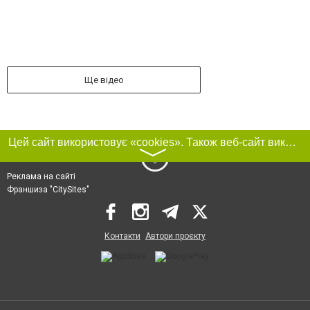
Ще відео
Цей сайт використовує «cookies». Також веб-сайт використовує інтернет-сервіс для збору технічних даних стосовно відвідувачів з метою отримання маркетингової та статистичної інформації. Умови обробки даних відвідувачів сайту див.
〉
Реклама на сайті
Франшиза "CitySites"
Контакти
Автори проєкту