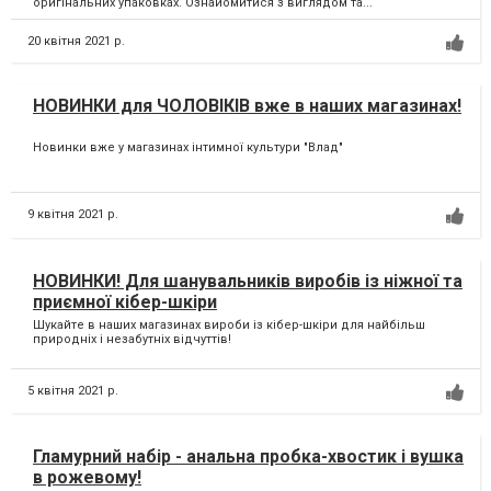
оригінальних упаковках. Ознайомитися з виглядом та...
20 квітня 2021 р.
НОВИНКИ для ЧОЛОВІКІВ вже в наших магазинах!
Новинки вже у магазинах інтимної культури "Влад"
9 квітня 2021 р.
НОВИНКИ! Для шанувальників виробів із ніжної та
приємної кібер-шкіри
Шукайте в наших магазинах вироби із кібер-шкіри для найбільш
природніх і незабутніх відчуттів!
5 квітня 2021 р.
Гламурний набір - анальна пробка-хвостик і вушка
в рожевому!