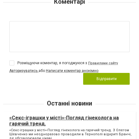
Коментарі
Розміщуючи коментар, я погоджуюся з
Правилами сайту
Авторизуватись
або
Написати коментар анонімно
Відправити
Останні новини
«Секс-іграшки у місті»-Погляд гінеколога на
гарячий тренд.
«Секс-іграшки у місті»-Погляд гінеколога на гарячий тренд. З Олегом
Шевченко ми неодноразово проводили в Тернополі відкриті Бранчі,
де обговорювали цікаві...