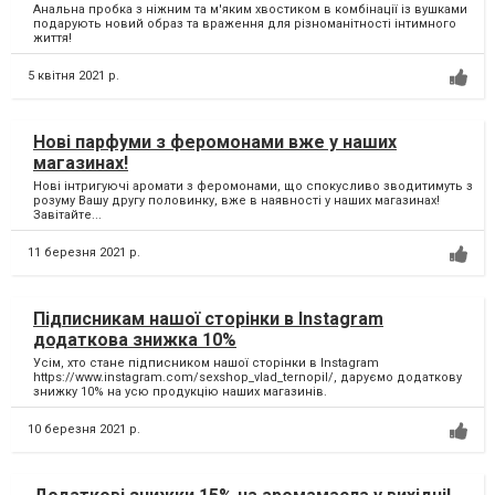
Анальна пробка з ніжним та м'яким хвостиком в комбінації із вушками
подарують новий образ та враження для різноманітності інтимного
життя!
5 квітня 2021 р.
Нові парфуми з феромонами вже у наших
магазинах!
Нові інтригуючі аромати з феромонами, що спокусливо зводитимуть з
розуму Вашу другу половинку, вже в наявності у наших магазинах!
Завітайте...
11 березня 2021 р.
Підписникам нашої сторінки в Instagram
додаткова знижка 10%
Усім, хто стане підписником нашої сторінки в Instagram
https://www.instagram.com/sexshop_vlad_ternopil/, даруємо додаткову
знижку 10% на усю продукцію наших магазинів.
10 березня 2021 р.