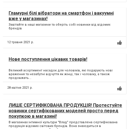
Гламурні білі вібратори на смартфон і вакуумні
вже у магазинах!
Завітайте в наші магазини та оберіть собі новинки від відомих
брендів
12 травня 2021 р.
Нове поступлення цікавих товарів!
Великий асортимент насадок для чоловіків, які подарують нові
враження та незабутні відчуття як жінці, так і чоловіку, а також
продовжать...
28 квітня 2021 р.
ЛИШЕ СЕРТИФІКОВАНА ПРОДУКЦІЯ! Протестуйте
новинки сертифікованих моделей просто перед
покупкою в магазині!
В магазинах інтимної культури "Влад" представлена сертифікована
продукція відомих світових брендів. Вона знаходиться в