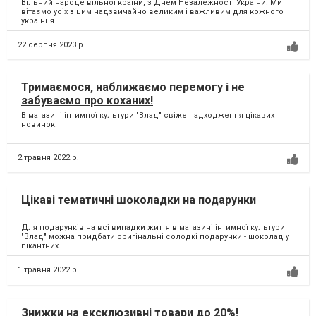
Вільний народе вільної країни, з Днем Незалежності України! Ми
вітаємо усіх з цим надзвичайно великим і важливим для кожного
українця...
22 серпня 2023 р.
Тримаємося, наближаємо перемогу і не
забуваємо про коханих!
В магазині інтимної культури "Влад" свіже надходження цікавих
новинок!
2 травня 2022 р.
Цікаві тематичні шоколадки на подарунки
Для подарунків на всі випадки життя в магазині інтимної культури
"Влад" можна придбати оригінальні солодкі подарунки - шоколад у
пікантних...
1 травня 2022 р.
Знижки на ексклюзивні товари до 20%!