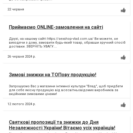
22 червня
Приймаємо ONLINE-замовлення на сайті
Друзі, на нашому сайті https://sexshop-vlad.com.ua/ Ви можете, не
виходячи з дому, замовити будь-який товар, обравши зручний спосіб
доставки. ЗВЕРНІТЬ УВАГУ:...
26 червня 2024 р.
Зимові знижки на ТОПову продукцію!
Запрошуємо Вас у магазини інтимної культури "Влад", щоб придбати
для себе якісну продукцію від всесвітньовідомих виробників за
акційними зимовими цінами!
12 лютого 2024 р.
Святкові пропозиції та знижки до Дня
Незалежності України! Вітаємо усіх українців!