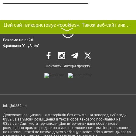
Цей сайт використовує «cookies». Також веб-сайт використовує інтернет-сервіс для збору технічних даних стосовно відвідувачів з метою отримання маркетингової та статистичної інформації. Умови обробки даних відвідувачів сайту див.
〉
Реклама на сайті
Франшиза "CitySites"
Контакти
Автори проєкту
info@0352.ua
Допускається цитування матеріалів без отримання попередньої згоди
0352.ua за умови розміщення в тексті обов'язкового посилання на
0352.ua - Сайт міста Тернополя. Для інтернет-видань обов'язкове
розміщення прямого, відкритого для пошукових систем гіперпосилання
на цитовані статті не нижче другого абзацу в тексті або в якості джерела.